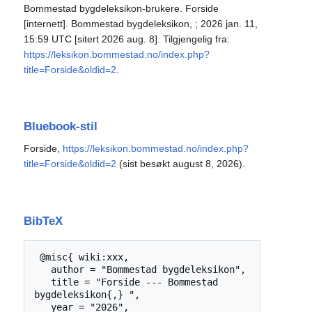
Bommestad bygdeleksikon-brukere. Forside
[internett]. Bommestad bygdeleksikon, ; 2026 jan. 11,
15:59 UTC [sitert 2026 aug. 8]. Tilgjengelig fra:
https://leksikon.bommestad.no/index.php?
title=Forside&oldid=2
.
Bluebook-stil
Forside,
https://leksikon.bommestad.no/index.php?
title=Forside&oldid=2
(sist besøkt august 8, 2026).
BibTeX
 @misc{ wiki:xxx,

   author = "Bommestad bygdeleksikon",

   title = "Forside --- Bommestad 
bygdeleksikon{,} ",

   year = "2026",
