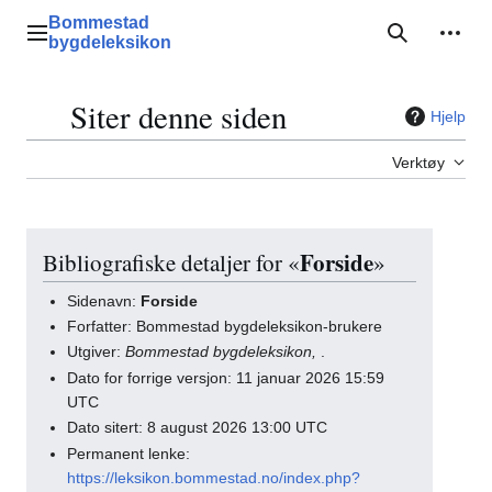
Hopp
Bommestad
til
Hovedmeny
Søk
Perso
bygdeleksikon
innhold
Siter denne siden
Hjelp
Vis/skjul innholdsfortegnelsen
Verktøy
Forside
Bibliografiske detaljer for «
»
Sidenavn:
Forside
Forfatter: Bommestad bygdeleksikon-brukere
Utgiver:
Bommestad bygdeleksikon,
.
Dato for forrige versjon: 11 januar 2026 15:59
UTC
Dato sitert: 8 august 2026 13:00 UTC
Permanent lenke:
https://leksikon.bommestad.no/index.php?