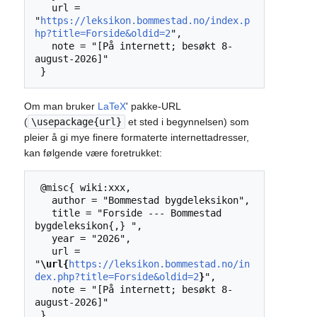
   url = 
"
https://leksikon.bommestad.no/index.p
hp?title=Forside&oldid=2
",

   note = "[På internett; besøkt 8-
august-2026]"

Om man bruker
LaTeX
' pakke-URL
(
\usepackage{url}
et sted i begynnelsen) som
pleier å gi mye finere formaterte internettadresser,
kan følgende være foretrukket:
 @misc{ wiki:xxx,

   author = "Bommestad bygdeleksikon",

   title = "Forside --- Bommestad 
bygdeleksikon{,} ",

   year = "2026",

   url = 
"
\url{
https://leksikon.bommestad.no/in
dex.php?title=Forside&oldid=2
}
",

   note = "[På internett; besøkt 8-
august-2026]"
