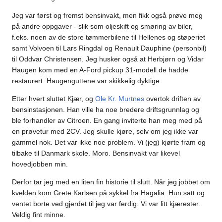
Jeg var først og fremst bensinvakt, men fikk også prøve meg
på andre oppgaver - slik som oljeskift og smøring av biler,
f.eks. noen av de store tømmerbilene til Hellenes og støperiet
samt Volvoen til Lars Ringdal og Renault Dauphine (personbil)
til Oddvar Christensen. Jeg husker også at Herbjørn og Vidar
Haugen kom med en A-Ford pickup 31-modell de hadde
restaurert. Haugenguttene var skikkelig dyktige.
Etter hvert sluttet Kjær, og
Ole Kr. Murtnes
overtok driften av
bensinstasjonen. Han ville ha noe bredere driftsgrunnlag og
ble forhandler av Citroen. En gang inviterte han meg med på
en prøvetur med 2CV. Jeg skulle kjøre, selv om jeg ikke var
gammel nok. Det var ikke noe problem. Vi (jeg) kjørte fram og
tilbake til Danmark skole. Moro. Bensinvakt var likevel
hovedjobben min.
Derfor tar jeg med en liten fin historie til slutt. Når jeg jobbet om
kvelden kom Grete Karlsen på sykkel fra Hagalia. Hun satt og
ventet borte ved gjerdet til jeg var ferdig. Vi var litt kjærester.
Veldig fint minne.