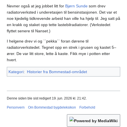
Nevner også at jeg jobbet litt for
Bjørn Sunde
som drev
radiatorverksted i underetasjen til bensinstasjonen. Det var et
noe kjedelig tidkrevende arbeid han ville ha hjelp til. Jeg satt på
en krakk og staket opp tette lastebilradiatorer. (Verkstedet
flyttet senere til Nanset.)
I helgene drev vi og ``pekka`` foran dørene til
radiatorverkstedet. Tegnet opp en strek i grusen og kastet 5–
ører. De var litt store, lette å kaste. Fikk mye i potten etter
hvert.
Kategori
:
Historier fra Bommestad-området
Denne siden ble sist redigert 19. jun. 2026 kl. 21:42.
Personvern
Om Bommestad bygdeleksikon
Forbehold