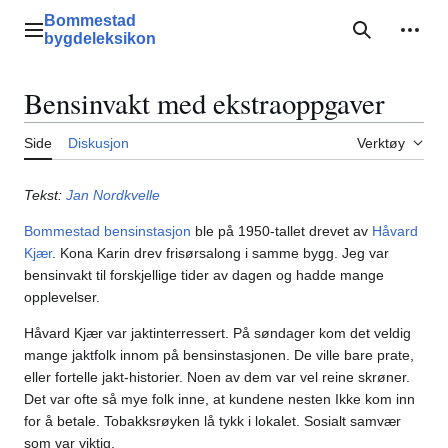
Hopp
Bommestad
til
Hovedmeny
Søk
Perso
bygdeleksikon
innhold
Bensinvakt med ekstraoppgaver
Side
Diskusjon
Verktøy
Tekst:
Jan Nordkvelle
Bommestad bensinstasjon
ble på 1950-tallet drevet av
Håvard
Kjær
. Kona Karin drev frisørsalong i samme bygg. Jeg var
bensinvakt til forskjellige tider av dagen og hadde mange
opplevelser.
Håvard Kjær var jaktinterressert. På søndager kom det veldig
mange jaktfolk innom på bensinstasjonen. De ville bare prate,
eller fortelle jakt-historier. Noen av dem var vel reine skrøner.
Det var ofte så mye folk inne, at kundene nesten Ikke kom inn
for å betale. Tobakksrøyken lå tykk i lokalet. Sosialt samvær
som var viktig.